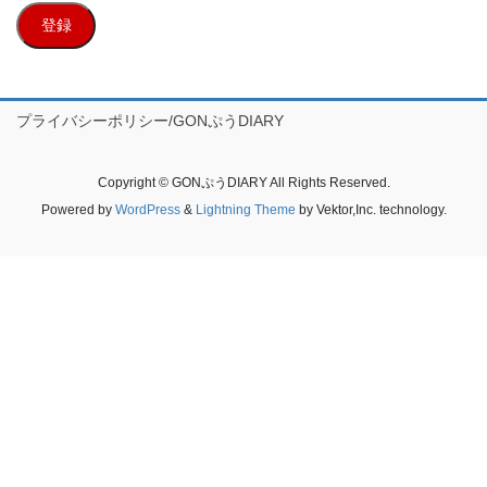
ル
登録
ア
ド
レ
ス
プライバシーポリシー/GONぷうDIARY
Copyright © GONぷうDIARY All Rights Reserved.
Powered by
WordPress
&
Lightning Theme
by Vektor,Inc. technology.