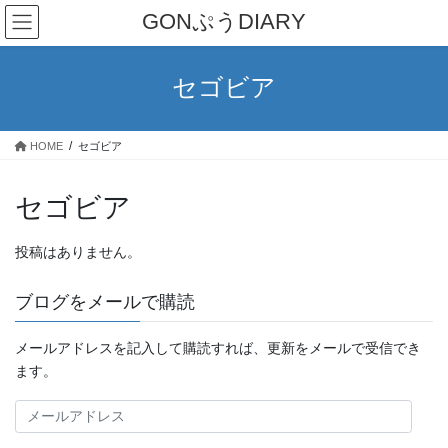
コ
ナ
GONぷうDIARY
ン
ビ
テ
ゲ
ン
ー
セゴビア
ツ
シ
へ
ョ
ス
ン
HOME
セゴビア
キ
に
ッ
移
プ
動
セゴビア
投稿はありません。
ブログをメールで購読
メールアドレスを記入して購読すれば、更新をメールで受信でき
ます。
メ
ー