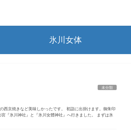
氷川女体
未分類
肉の西京焼きなど美味しかったです。 初詣に出掛けます。御朱印
の宮『氷川神社』と『氷川女體神社』へ行きました。 まずは氷