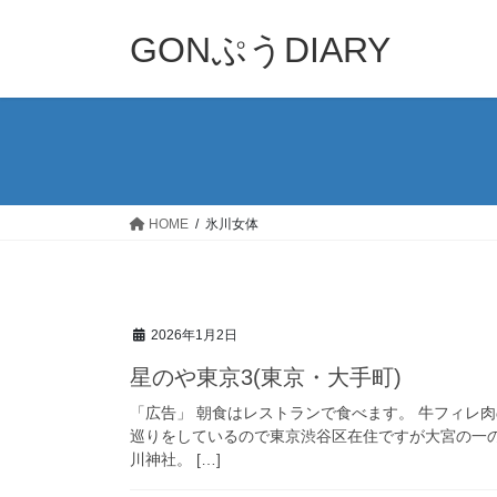
コ
ナ
ン
ビ
GONぷうDIARY
テ
ゲ
ン
ー
ツ
シ
へ
ョ
ス
ン
キ
に
ッ
移
HOME
氷川女体
プ
動
2026年1月2日
星のや東京3(東京・大手町)
「広告」 朝食はレストランで食べます。 牛フィレ
巡りをしているので東京渋谷区在住ですが大宮の一
川神社。 […]