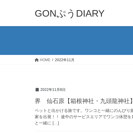
コ
ナ
ン
ビ
GONぷうDIARY
テ
ゲ
ン
ー
ツ
シ
へ
ョ
ス
ン
キ
に
ッ
移
HOME
2022年11月
プ
動
2022年11月8日
界 仙石原【箱根神社・九頭龍神社
ペットと出かける旅です。ワンコと一緒にのんびり
家を出発！！ 途中のサービスエリアでワンコ休憩を
と一緒に […]