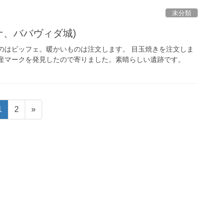
未分類
ナ、ババヴィダ城)
のはビッフェ。暖かいものは注文します。 目玉焼きを注文しま
遺産マークを発見したので寄りました。素晴らしい遺跡です。
固
固
1
2
»
定
定
ペ
ペ
ー
ー
ジ
ジ