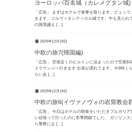
ヨーロッパ百名城（カレメグタン城)
「広告」 まずはホテルで食事を取ります。ビュッフ
きます。コルヴィネシティロル城です。中も見られ
の国境越え […]
2025年12月19日
中欧の旅7(帰国編)
「広告」 空港近くのヒルトンに泊まったので空港到
スラウンジへ行きます 出発が遅れてます。今9時く
らいあ […]
2025年12月19日
中欧の旅6(イヴァノヴォの岩窟教会群
「広告」 今日はホテルの朝食をいただきブルガリ
い頑張って行ったのに冬季閉鎖でした。 ガソリンス
ら警察に止 […]