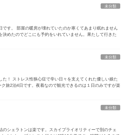
未分類
日です。 部屋の暖房が壊れていたのか寒くてあまり眠れません
とを決めたのでどこにも予約をいれていません。果たして行きた
未分類
した！ ストレス性狭心症で辛い日々を支えてくれた優しい娘た
ク旅2泊4日です。夜着なので観光できるのは１日のみですが楽
未分類
直結のシェラトンは楽です。スカイプライオリティーで別のチェ