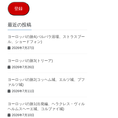
ル
登録
ア
ド
最近の投稿
レ
ヨーロッパの旅4(バルバラ浴場、ストラスブー
ス
ル、ショードフォン)
2026年7月27日
ヨーロッパの旅3(トリーア)
2026年7月26日
ヨーロッパの旅2(コッヘム城、エルツ城、プフ
ァルツ城)
2026年7月11日
ヨーロッパの旅1(出発編、ヘラクレス・ヴィル
ヘルムスヘーエ城、コルブァイ城)
2026年7月10日