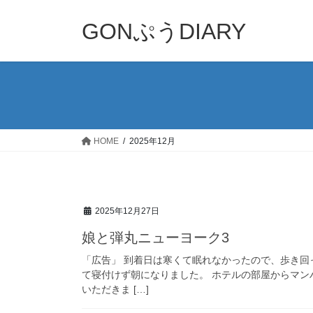
コ
ナ
ン
ビ
GONぷうDIARY
テ
ゲ
ン
ー
ツ
シ
へ
ョ
ス
ン
キ
に
ッ
移
HOME
2025年12月
プ
動
2025年12月27日
娘と弾丸ニューヨーク3
「広告」 到着日は寒くて眠れなかったので、歩き
て寝付けず朝になりました。 ホテルの部屋からマン
いただきま […]