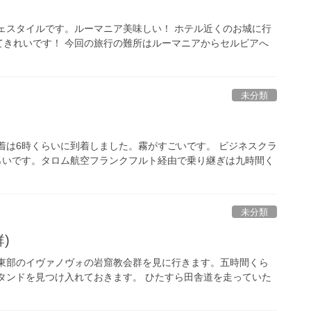
ェスタイルです。ルーマニア美味しい！ ホテル近くのお城に行
てきれいです！ 今回の旅行の難所はルーマニアからセルビアへ
未分類
着は6時くらいに到着しました。霧がすごいです。 ビジネスクラ
らいです。タロム航空フランクフルト経由で乗り継ぎは九時間く
未分類
)
ア東部のイヴァノヴォの岩窟教会群を見に行きます。五時間くら
タンドを見つけ入れておきます。 ひたすら田舎道を走っていた