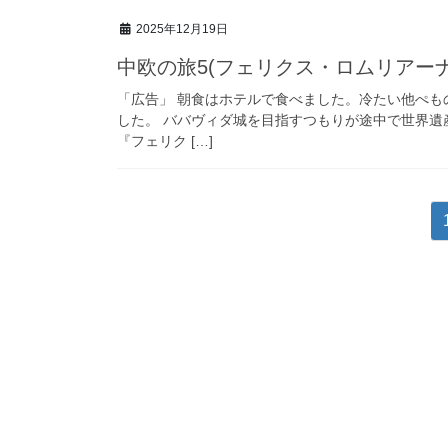
2025年12月19日
中欧の旅5(フェリクス・ロムリアー
「広告」 朝食はホテルで食べました。冷たい他ぺも
した。 ババヴィダ城を目指すつもりが途中で世界
『フェリク […]
投
稿
の
ペ
ー
ジ
送