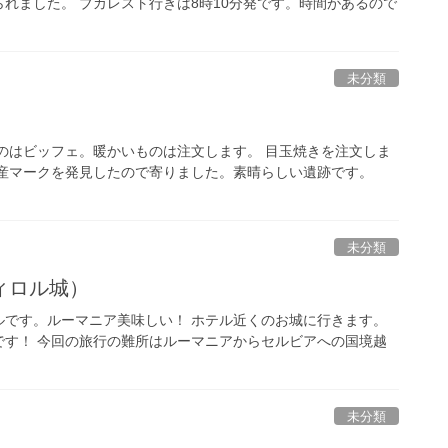
れました。 ブカレスト行きは8時10分発です。時間があるので
未分類
のはビッフェ。暖かいものは注文します。 目玉焼きを注文しま
遺産マークを発見したので寄りました。素晴らしい遺跡です。
未分類
ィロル城）
ルです。ルーマニア美味しい！ ホテル近くのお城に行きます。
です！ 今回の旅行の難所はルーマニアからセルビアへの国境越
未分類