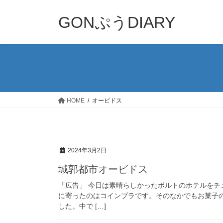
コ
ナ
ン
ビ
GONぷうDIARY
テ
ゲ
ン
ー
ツ
シ
へ
ョ
ス
ン
キ
に
ッ
移
HOME
オービドス
プ
動
2024年3月2日
城郭都市オービドス
「広告」 今日は素晴らしかったポルトのホテルをチ
に寄ったのはコインブラです。そのなかでもお菓子
した。中で […]