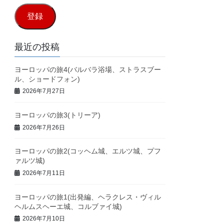
ル
登録
ア
ド
最近の投稿
レ
ヨーロッパの旅4(バルバラ浴場、ストラスブー
ス
ル、ショードフォン)
2026年7月27日
ヨーロッパの旅3(トリーア)
2026年7月26日
ヨーロッパの旅2(コッヘム城、エルツ城、プフ
ァルツ城)
2026年7月11日
ヨーロッパの旅1(出発編、ヘラクレス・ヴィル
ヘルムスヘーエ城、コルブァイ城)
2026年7月10日