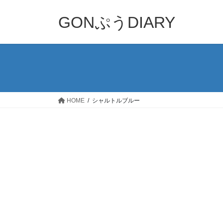
コ
ナ
ン
ビ
GONぷうDIARY
テ
ゲ
ン
ー
ツ
シ
へ
ョ
ス
ン
キ
に
ッ
移
HOME
シャルトルブルー
プ
動