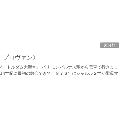
未分類
 プロヴァン》
ノートルダム大聖堂』 パリ モンパルナス駅から電車で行きまし
は4世紀に最初の教会できて、８７６年にシャルル２世が聖母マ