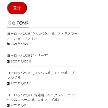
ル
登録
ア
ド
最近の投稿
レ
ヨーロッパの旅4(バルバラ浴場、ストラスブー
ス
ル、ショードフォン)
2026年7月27日
ヨーロッパの旅3(トリーア)
2026年7月26日
ヨーロッパの旅2(コッヘム城、エルツ城、プフ
ァルツ城)
2026年7月11日
ヨーロッパの旅1(出発編、ヘラクレス・ヴィル
ヘルムスヘーエ城、コルブァイ城)
2026年7月10日