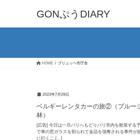
コ
ナ
ン
ビ
GONぷうDIARY
テ
ゲ
ン
ー
ツ
シ
へ
ョ
ス
ン
キ
に
ッ
移
HOME
ブリュッヘ市庁舎
プ
動
2023年7月29日
ベルギーレンタカーの旅②（ブルー
林）
[広告] 今日は一旦パリへもどりパリ市内を散策す
で車の窓ガラスを割られて金品を強奪される事件が
に行くこ […]