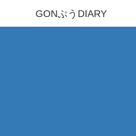
コ
ナ
ン
ビ
GONぷうDIARY
テ
ゲ
ン
ー
ツ
シ
へ
ョ
ス
ン
キ
に
ッ
移
プ
動