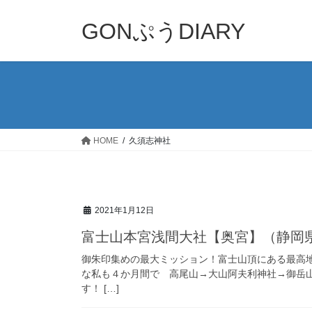
コ
ナ
ン
ビ
GONぷうDIARY
テ
ゲ
ン
ー
ツ
シ
へ
ョ
ス
ン
キ
に
ッ
移
HOME
久須志神社
プ
動
2021年1月12日
富士山本宮浅間大社【奥宮】（静岡
御朱印集めの最大ミッション！富士山頂にある最高地点
な私も４か月間で 高尾山→大山阿夫利神社→御岳
す！ […]