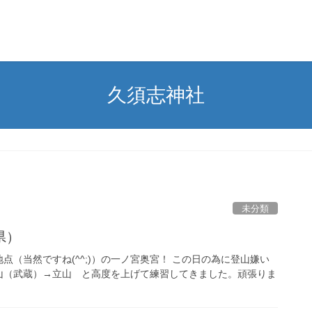
久須志神社
未分類
県）
（当然ですね(^^;)）の一ノ宮奥宮！ この日の為に登山嫌い
山（武蔵）→立山 と高度を上げて練習してきました。頑張りま