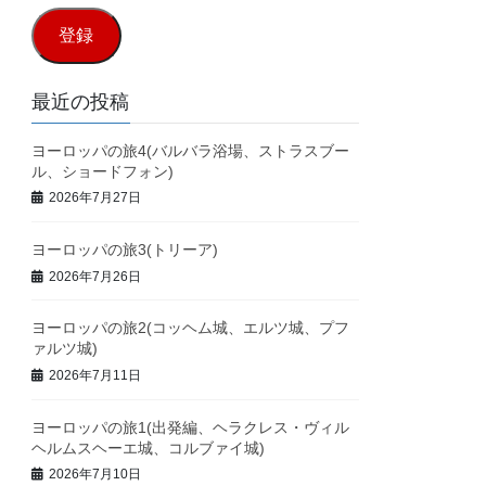
ル
登録
ア
ド
最近の投稿
レ
ヨーロッパの旅4(バルバラ浴場、ストラスブー
ス
ル、ショードフォン)
2026年7月27日
ヨーロッパの旅3(トリーア)
2026年7月26日
ヨーロッパの旅2(コッヘム城、エルツ城、プフ
ァルツ城)
2026年7月11日
ヨーロッパの旅1(出発編、ヘラクレス・ヴィル
ヘルムスヘーエ城、コルブァイ城)
2026年7月10日