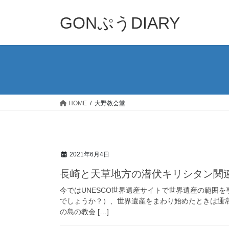
コ
ナ
ン
ビ
GONぷうDIARY
テ
ゲ
ン
ー
ツ
シ
へ
ョ
ス
ン
キ
に
ッ
移
HOME
大野教会堂
プ
動
2021年6月4日
長崎と天草地方の潜伏キリシタン関
今ではUNESCO世界遺産サイトで世界遺産の範囲
でしょうか？）、世界遺産をまわり始めたときは通
の島の教会 […]