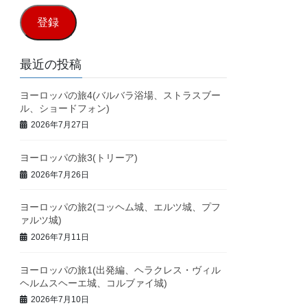
ル
登録
ア
ド
最近の投稿
レ
ヨーロッパの旅4(バルバラ浴場、ストラスブー
ス
ル、ショードフォン)
2026年7月27日
ヨーロッパの旅3(トリーア)
2026年7月26日
ヨーロッパの旅2(コッヘム城、エルツ城、プフ
ァルツ城)
2026年7月11日
ヨーロッパの旅1(出発編、ヘラクレス・ヴィル
ヘルムスヘーエ城、コルブァイ城)
2026年7月10日