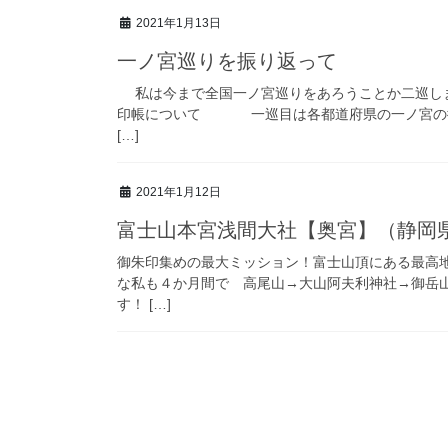
2021年1月13日
一ノ宮巡りを振り返って
私は今まで全国一ノ宮巡りをあろうことか
印帳について 一巡目は各都道府県の一ノ宮の御
[…]
2021年1月12日
富士山本宮浅間大社【奥宮】（静岡
御朱印集めの最大ミッション！富士山頂にある最高地点
な私も４か月間で 高尾山→大山阿夫利神社→御岳
す！ […]