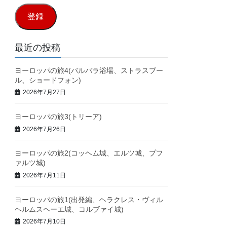
ル
登録
ア
ド
最近の投稿
レ
ヨーロッパの旅4(バルバラ浴場、ストラスブー
ス
ル、ショードフォン)
2026年7月27日
ヨーロッパの旅3(トリーア)
2026年7月26日
ヨーロッパの旅2(コッヘム城、エルツ城、プフ
ァルツ城)
2026年7月11日
ヨーロッパの旅1(出発編、ヘラクレス・ヴィル
ヘルムスヘーエ城、コルブァイ城)
2026年7月10日