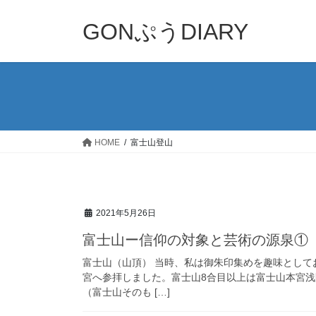
コ
ナ
ン
ビ
GONぷうDIARY
テ
ゲ
ン
ー
ツ
シ
へ
ョ
ス
ン
キ
に
ッ
移
HOME
富士山登山
プ
動
2021年5月26日
富士山ー信仰の対象と芸術の源泉①
富士山（山頂） 当時、私は御朱印集めを趣味とし
宮へ参拝しました。富士山8合目以上は富士山本宮
（富士山そのも […]