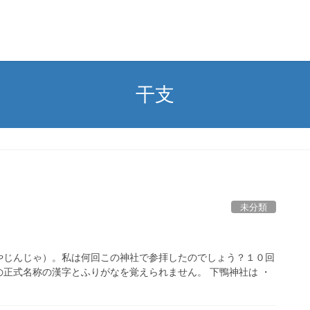
干支
未分類
やじんじゃ）。私は何回この神社で参拝したのでしょう？１０回
正式名称の漢字とふりがなを覚えられません。 下鴨神社は ・