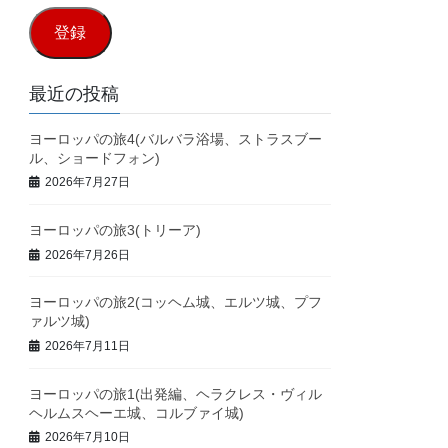
ル
登録
ア
ド
最近の投稿
レ
ヨーロッパの旅4(バルバラ浴場、ストラスブー
ス
ル、ショードフォン)
2026年7月27日
ヨーロッパの旅3(トリーア)
2026年7月26日
ヨーロッパの旅2(コッヘム城、エルツ城、プフ
ァルツ城)
2026年7月11日
ヨーロッパの旅1(出発編、ヘラクレス・ヴィル
ヘルムスヘーエ城、コルブァイ城)
2026年7月10日