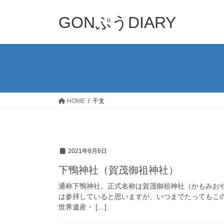
コ
ナ
ン
ビ
GONぷうDIARY
テ
ゲ
ン
ー
ツ
シ
へ
ョ
ス
ン
キ
に
ッ
移
HOME
干支
プ
動
2021年8月6日
下鴨神社（賀茂御祖神社）
通称下鴨神社。正式名称は賀茂御祖神社（かもみお
は参拝していると思いますが、いつまでたってもこの
世界遺産・ […]