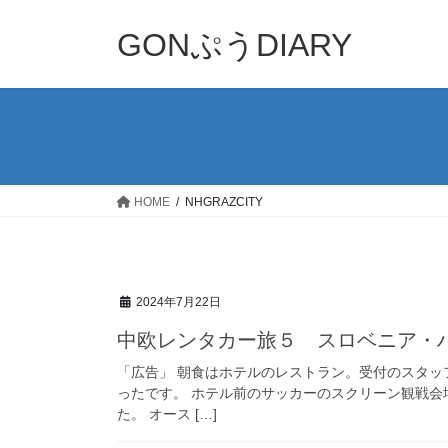
コ
ナ
ン
ビ
GONぷうDIARY
テ
ゲ
ン
ー
ツ
シ
へ
ョ
ス
ン
キ
に
ッ
移
HOME
NHGRAZCITY
プ
動
2024年7月22日
中欧レンタカー旅５ スロベニア・
「広告」 朝食はホテルのレストラン。受付のスタッ
ったです。 ホテル前のサッカーのスクリーン観戦
た。 オース […]