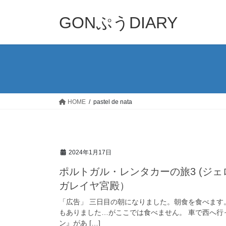
コ
ナ
ン
ビ
GONぷうDIARY
テ
ゲ
ン
ー
ツ
シ
へ
ョ
ス
ン
キ
に
ッ
移
HOME
pastel de nata
プ
動
2024年1月17日
ポルトガル・レンタカーの旅3 (ジ
ガレイヤ宮殿）
「広告」 三日目の朝になりました。朝食を食べます
もありました…がここでは食べません。 車で西へ
ン』があ […]