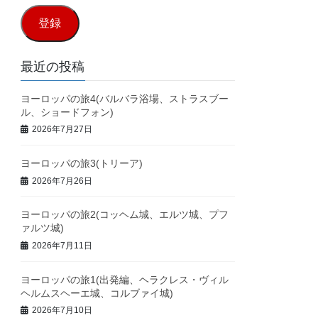
ル
登録
ア
ド
最近の投稿
レ
ヨーロッパの旅4(バルバラ浴場、ストラスブー
ス
ル、ショードフォン)
2026年7月27日
ヨーロッパの旅3(トリーア)
2026年7月26日
ヨーロッパの旅2(コッヘム城、エルツ城、プフ
ァルツ城)
2026年7月11日
ヨーロッパの旅1(出発編、ヘラクレス・ヴィル
ヘルムスヘーエ城、コルブァイ城)
2026年7月10日