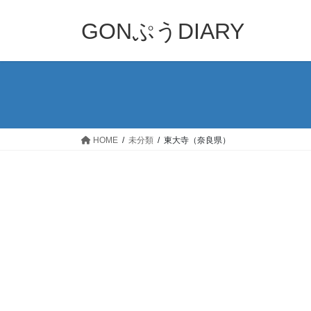
コ
ナ
ン
ビ
GONぷうDIARY
テ
ゲ
ン
ー
ツ
シ
へ
ョ
ス
ン
キ
に
ッ
移
HOME
未分類
東大寺（奈良県）
プ
動