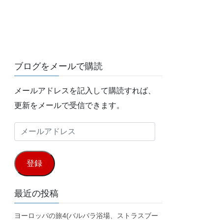
ブログをメールで購読
メールアドレスを記入して購読すれば、
更新をメールで受信できます。
メ
ー
ル
登録
ア
ド
最近の投稿
レ
ヨーロッパの旅4(バルバラ浴場、ストラスブー
ス