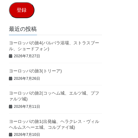
ル
登録
ア
ド
最近の投稿
レ
ヨーロッパの旅4(バルバラ浴場、ストラスブー
ス
ル、ショードフォン)
2026年7月27日
ヨーロッパの旅3(トリーア)
2026年7月26日
ヨーロッパの旅2(コッヘム城、エルツ城、プフ
ァルツ城)
2026年7月11日
ヨーロッパの旅1(出発編、ヘラクレス・ヴィル
ヘルムスヘーエ城、コルブァイ城)
2026年7月10日