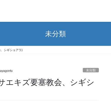
未分類
会、シギショアラ)
未分類
ayagonfu
、サエキズ要塞教会、シギシ