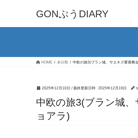
コ
ナ
ン
ビ
GONぷうDIARY
テ
ゲ
ン
ー
ツ
シ
へ
ョ
ス
ン
キ
に
ッ
移
HOME
未分類
中欧の旅3(ブラン城、サエキズ要塞教
プ
動
2025年12月10日
/ 最終更新日時 :
2025年12月19日
s
中欧の旅3(ブラン城
ョアラ)