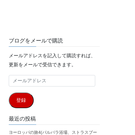
ブログをメールで購読
メールアドレスを記入して購読すれば、
更新をメールで受信できます。
メ
ー
ル
登録
ア
ド
最近の投稿
レ
ヨーロッパの旅4(バルバラ浴場、ストラスブー
ス