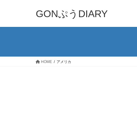
コ
ナ
ン
ビ
GONぷうDIARY
テ
ゲ
ン
ー
ツ
シ
へ
ョ
ス
ン
キ
に
ッ
移
HOME
アメリカ
プ
動