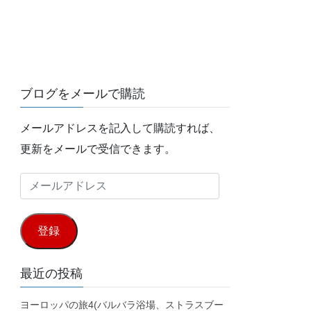
ブログをメールで購読
メールアドレスを記入して購読すれば、
更新をメールで受信できます。
メ
ー
ル
登録
ア
ド
最近の投稿
レ
ヨーロッパの旅4(バルバラ浴場、ストラスブー
ス