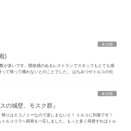
未分類
殿)
。 品数が多いです。開放感のあるレストランでスタッフもとても感
持って帰って構わないとのことでした。 はちみつやトルコの伝
未分類
ウスの城壁、モスク群』
た！帰りはエコノミーなので楽しまないと！ トルコに到着です！
らトルコリラへ両替を一応しました。もっと多く両替すればトル