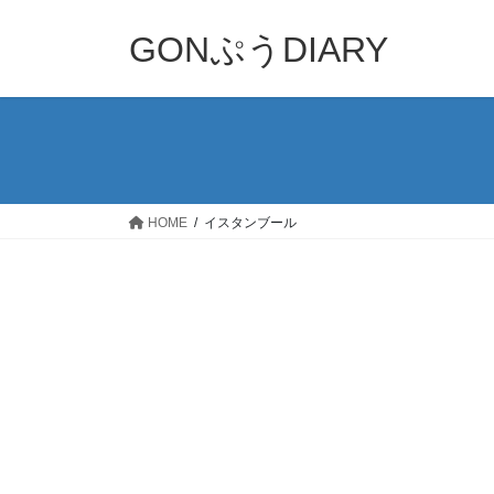
コ
ナ
ン
ビ
GONぷうDIARY
テ
ゲ
ン
ー
ツ
シ
へ
ョ
ス
ン
キ
に
ッ
移
HOME
イスタンブール
プ
動