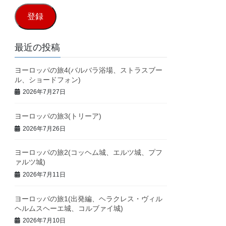
ル
登録
ア
ド
最近の投稿
レ
ヨーロッパの旅4(バルバラ浴場、ストラスブー
ス
ル、ショードフォン)
2026年7月27日
ヨーロッパの旅3(トリーア)
2026年7月26日
ヨーロッパの旅2(コッヘム城、エルツ城、プフ
ァルツ城)
2026年7月11日
ヨーロッパの旅1(出発編、ヘラクレス・ヴィル
ヘルムスヘーエ城、コルブァイ城)
2026年7月10日