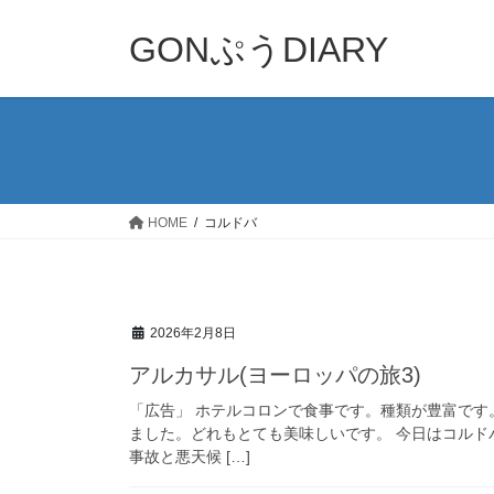
コ
ナ
ン
ビ
GONぷうDIARY
テ
ゲ
ン
ー
ツ
シ
へ
ョ
ス
ン
キ
に
ッ
移
HOME
コルドバ
プ
動
2026年2月8日
アルカサル(ヨーロッパの旅3)
「広告」 ホテルコロンで食事です。種類が豊富で
ました。どれもとても美味しいです。 今日はコル
事故と悪天候 […]