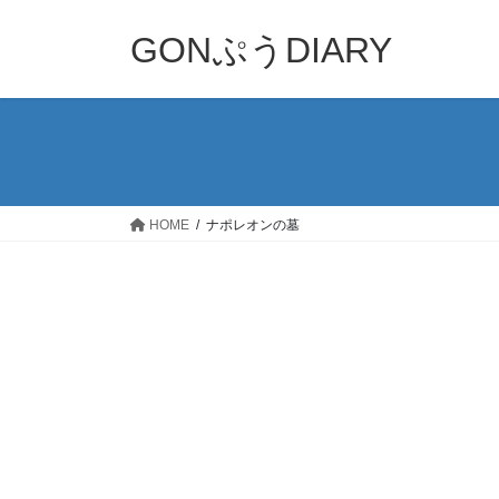
コ
ナ
ン
ビ
GONぷうDIARY
テ
ゲ
ン
ー
ツ
シ
へ
ョ
ス
ン
キ
に
ッ
移
HOME
ナポレオンの墓
プ
動