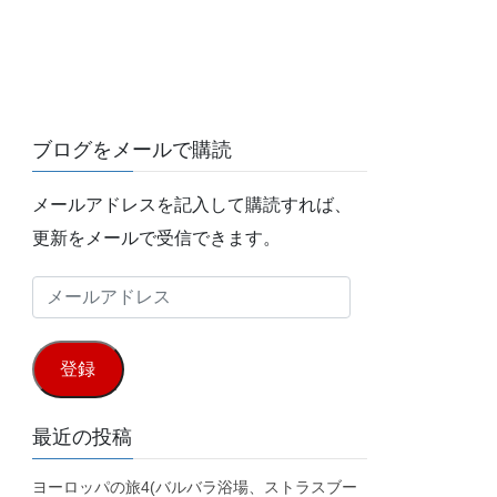
ブログをメールで購読
メールアドレスを記入して購読すれば、
更新をメールで受信できます。
メ
ー
ル
登録
ア
ド
最近の投稿
レ
ヨーロッパの旅4(バルバラ浴場、ストラスブー
ス