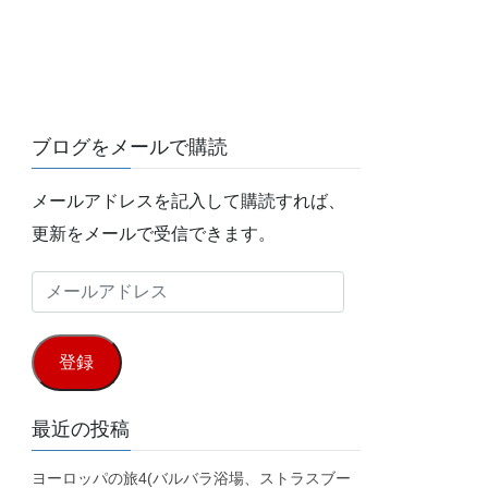
ブログをメールで購読
メールアドレスを記入して購読すれば、
更新をメールで受信できます。
メ
ー
ル
登録
ア
ド
最近の投稿
レ
ヨーロッパの旅4(バルバラ浴場、ストラスブー
ス