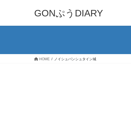
コ
ナ
ン
ビ
GONぷうDIARY
テ
ゲ
ン
ー
ツ
シ
へ
ョ
ス
ン
キ
に
ッ
移
HOME
ノイシュバンシュタイン城
プ
動