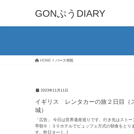
コ
ナ
ン
ビ
GONぷうDIARY
テ
ゲ
ン
ー
ツ
シ
へ
ョ
ス
ン
キ
に
ッ
移
HOME
バース寺院
プ
動
2023年11月11日
イギリス レンタカーの旅２日目（
城）
「広告」 今日は世界遺産巡りです。行き先はストー
早朝６：３０ホテルでビュッフェ方式の朝食をとり
す。昨日ター […]