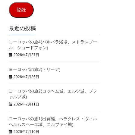
ル
登録
ア
ド
最近の投稿
レ
ヨーロッパの旅4(バルバラ浴場、ストラスブー
ス
ル、ショードフォン)
2026年7月27日
ヨーロッパの旅3(トリーア)
2026年7月26日
ヨーロッパの旅2(コッヘム城、エルツ城、プフ
ァルツ城)
2026年7月11日
ヨーロッパの旅1(出発編、ヘラクレス・ヴィル
ヘルムスヘーエ城、コルブァイ城)
2026年7月10日