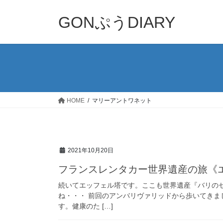
コ
ナ
ン
ビ
GONぷうDIARY
テ
ゲ
ン
ー
ツ
シ
へ
ョ
ス
ン
キ
に
ッ
移
HOME
マリーアントワネット
プ
動
2021年10月20日
フランスレンタカー世界遺産の旅《
続いてエッフェル塔です。ここも世界遺産『バリの
ね・・・ 前回のアンバリヴァリッドから歩いてき
す。健康のた […]