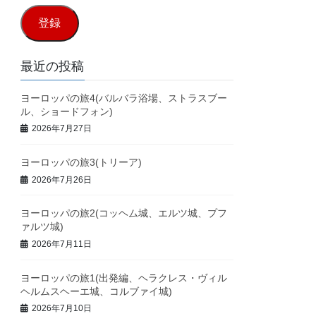
ル
登録
ア
ド
最近の投稿
レ
ヨーロッパの旅4(バルバラ浴場、ストラスブー
ス
ル、ショードフォン)
2026年7月27日
ヨーロッパの旅3(トリーア)
2026年7月26日
ヨーロッパの旅2(コッヘム城、エルツ城、プフ
ァルツ城)
2026年7月11日
ヨーロッパの旅1(出発編、ヘラクレス・ヴィル
ヘルムスヘーエ城、コルブァイ城)
2026年7月10日