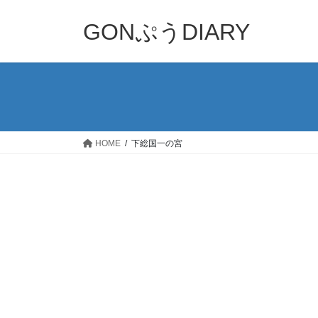
コ
ナ
ン
ビ
GONぷうDIARY
テ
ゲ
ン
ー
ツ
シ
へ
ョ
ス
ン
キ
に
ッ
移
HOME
下総国一の宮
プ
動