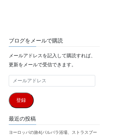
ブログをメールで購読
メールアドレスを記入して購読すれば、
更新をメールで受信できます。
メ
ー
ル
登録
ア
ド
最近の投稿
レ
ヨーロッパの旅4(バルバラ浴場、ストラスブー
ス