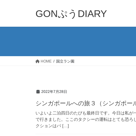
コ
ナ
ン
ビ
GONぷうDIARY
テ
ゲ
ン
ー
ツ
シ
へ
ョ
ス
ン
キ
に
ッ
移
HOME
国立ラン園
プ
動
2022年7月28日
シンガポールへの旅３（シンガポー
いよいよ二泊四日のたびも最終日です。今日は私が
で行きました。ここのタクシーの運転はとても恐ろ
クションはパ […]