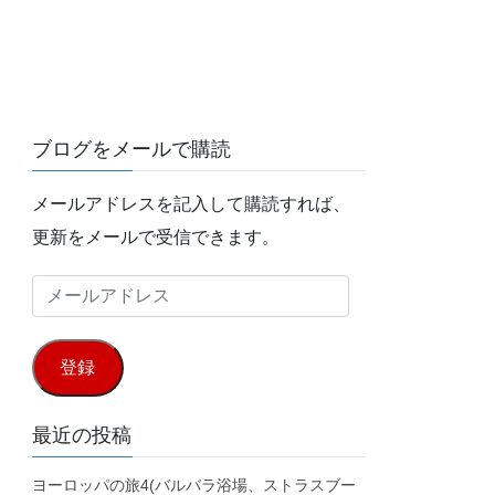
ブログをメールで購読
メールアドレスを記入して購読すれば、
更新をメールで受信できます。
メ
ー
ル
登録
ア
ド
最近の投稿
レ
ヨーロッパの旅4(バルバラ浴場、ストラスブー
ス