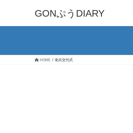
コ
ナ
ン
ビ
GONぷうDIARY
テ
ゲ
ン
ー
ツ
シ
へ
ョ
ス
ン
キ
に
ッ
移
HOME
衛兵交代式
プ
動