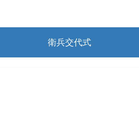
衛兵交代式