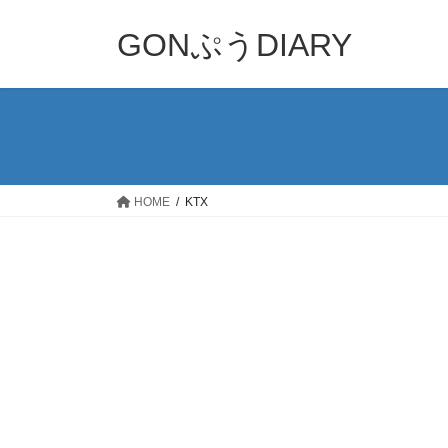
コ
ナ
ン
ビ
GONぷうDIARY
テ
ゲ
ン
ー
ツ
シ
へ
ョ
ス
ン
キ
に
ッ
移
HOME
KTX
プ
動