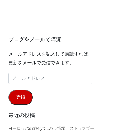
ブログをメールで購読
メールアドレスを記入して購読すれば、
更新をメールで受信できます。
メ
ー
ル
登録
ア
ド
最近の投稿
レ
ヨーロッパの旅4(バルバラ浴場、ストラスブー
ス