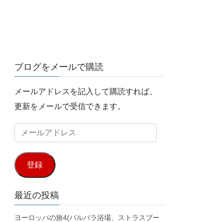
ブログをメールで購読
メールアドレスを記入して購読すれば、
更新をメールで受信できます。
メ
ー
ル
登録
ア
ド
最近の投稿
レ
ヨーロッパの旅4(バルバラ浴場、ストラスブー
ス