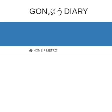
コ
ナ
ン
ビ
GONぷうDIARY
テ
ゲ
ン
ー
ツ
シ
へ
ョ
ス
ン
キ
に
ッ
移
HOME
METRO
プ
動