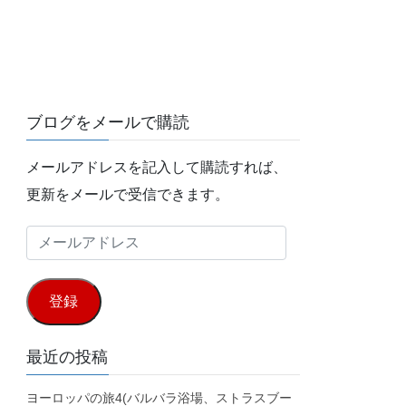
ブログをメールで購読
メールアドレスを記入して購読すれば、
更新をメールで受信できます。
メ
ー
ル
登録
ア
ド
最近の投稿
レ
ヨーロッパの旅4(バルバラ浴場、ストラスブー
ス