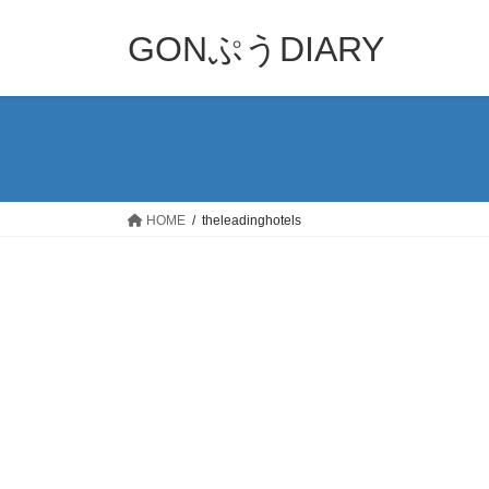
コ
ナ
ン
ビ
GONぷうDIARY
テ
ゲ
ン
ー
ツ
シ
へ
ョ
ス
ン
キ
に
ッ
移
HOME
theleadinghotels
プ
動