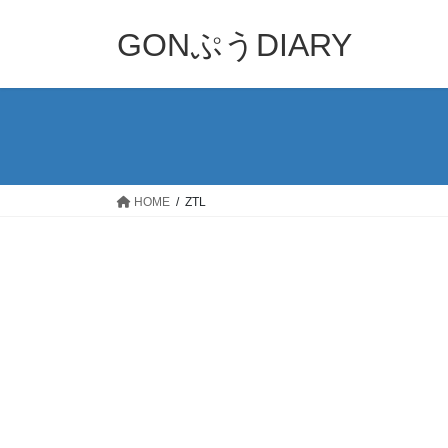
コ
ナ
ン
ビ
GONぷうDIARY
テ
ゲ
ン
ー
ツ
シ
へ
ョ
ス
ン
キ
に
ッ
移
HOME
ZTL
プ
動