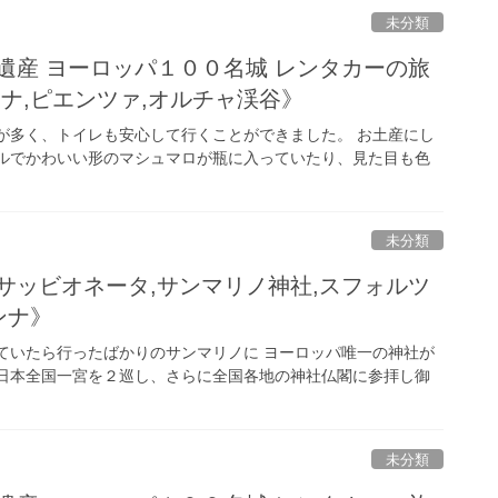
未分類
遺産 ヨーロッパ１００名城 レンタカーの旅
ナ,ピエンツァ,オルチャ渓谷》
が多く、トイレも安心して行くことができました。 お土産にし
フルでかわいい形のマシュマロが瓶に入っていたり、見た目も色
未分類
サッビオネータ,サンマリノ神社,スフォルツ
ンナ》
ていたら行ったばかりのサンマリノに ヨーロッパ唯一の神社が
 日本全国一宮を２巡し、さらに全国各地の神社仏閣に参拝し御
未分類