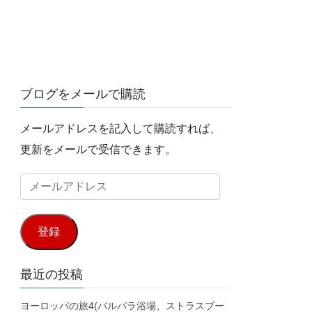
ブログをメールで購読
メールアドレスを記入して購読すれば、
更新をメールで受信できます。
メ
ー
ル
登録
ア
ド
最近の投稿
レ
ヨーロッパの旅4(バルバラ浴場、ストラスブー
ス