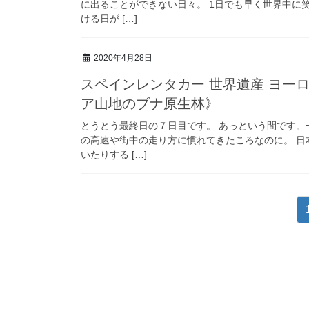
に出ることができない日々。 1日でも早く世界中に
ける日が […]
2020年4月28日
スペインレンタカー 世界遺産 ヨー
ア山地のブナ原生林》
とうとう最終日の７日目です。 あっという間です。
の高速や街中の走り方に慣れてきたころなのに。 
いたりする […]
投
稿
の
ペ
ー