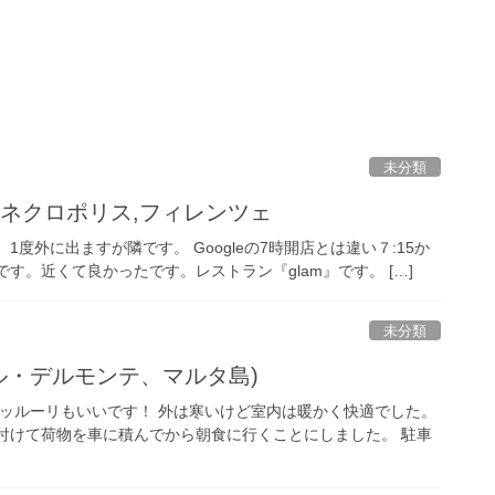
未分類
ネクロポリス,フィレンツェ
度外に出ますが隣です。 Googleの7時開店とは違い７:15か
す。近くて良かったです。レストラン『glam』です。 […]
未分類
ル・デルモンテ、マルタ島)
トッルーリもいいです！ 外は寒いけど室内は暖かく快適でした。
片付けて荷物を車に積んでから朝食に行くことにしました。 駐車