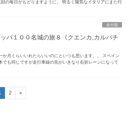
笑顔の毎日がもどりますように。 明るく陽気なイタリアにまた行
未分類
ロッパ１００名城の旅８《クエンカ,カルパチ
一か月くらいいれたらいいのにといつも思います。。 スペイン
日本でも同じですが走行車線の先がいきなり右折レーンになって
固
固
1
2
»
定
定
ペ
ペ
ー
ー
ジ
ジ