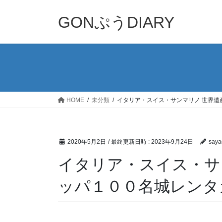
コ
ナ
ン
ビ
GONぷうDIARY
テ
ゲ
ン
ー
ツ
シ
へ
ョ
ス
ン
キ
に
ッ
移
HOME
未分類
イタリア・スイス・サンマリノ 世界遺
プ
動
2020年5月2日
/ 最終更新日時 :
2023年9月24日
saya
イタリア・スイス・サ
ッパ１００名城レンタ