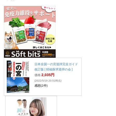
日本全国一の宮巡拝完全ガイド
改訂版 [ 招福探求巡拝の会 ]
2,035円
価格:
(2022/5/19 20:51時点)
感想(2件)