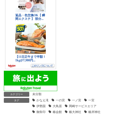
未分類
カテゴリー
かなえ滝
一の宮
一ノ宮
一宮
タグ
伊勢国
大鳥居
岡崎サービスエリア
御朱印
椿会館
椿大神社
椿岸神社