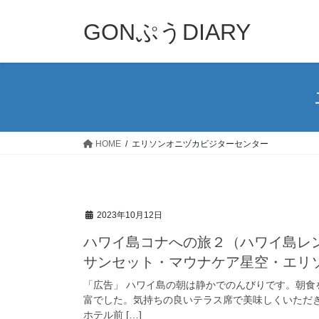
コ
ナ
ン
ビ
GONぷうDIARY
テ
ゲ
ン
ー
ツ
シ
へ
ョ
ス
ン
キ
に
ッ
移
HOME
エリソンオニヅカビジターセンター
プ
動
2023年10月12日
ハワイ島コナへの旅２（ハワイ島レ
サンセット・マウナケア星空・エリ
「広告」 ハワイ島の朝は静かでのんびりです。朝食
富でした。気持ちの良いテラス席で美味しくいただ
ホテル前 […]