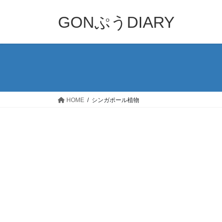
コ
ナ
ン
ビ
GONぷうDIARY
テ
ゲ
ン
ー
ツ
シ
へ
ョ
ス
ン
キ
に
ッ
移
HOME
シンガポール植物
プ
動