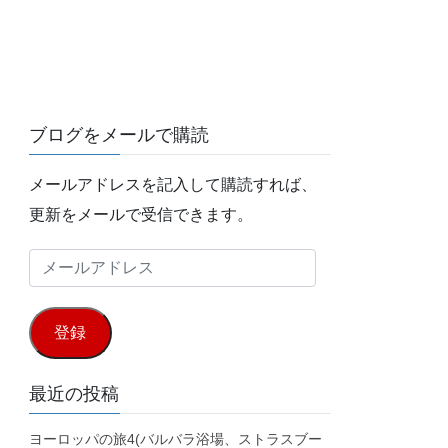
ブログをメールで購読
メールアドレスを記入して購読すれば、
更新をメールで受信できます。
メ
ー
ル
登録
ア
ド
最近の投稿
レ
ヨーロッパの旅4(バルバラ浴場、ストラスブー
ス