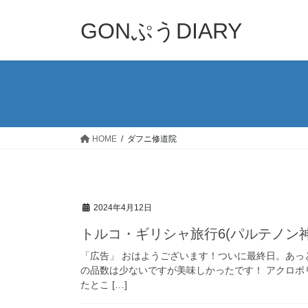
コ
ナ
ン
ビ
GONぷうDIARY
テ
ゲ
ン
ー
ツ
シ
へ
ョ
ス
ン
キ
に
ッ
移
HOME
ダフニ修道院
プ
動
2024年4月12日
トルコ・ギリシャ旅行6(パルテノン
「広告」 おはようございます！ついに最終日。あっ
の品数は少ないですが美味しかったです！ アクロポ
たとこ […]