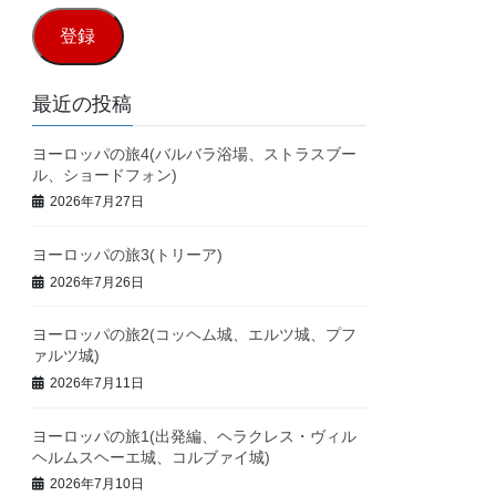
ル
登録
ア
ド
最近の投稿
レ
ヨーロッパの旅4(バルバラ浴場、ストラスブー
ス
ル、ショードフォン)
2026年7月27日
ヨーロッパの旅3(トリーア)
2026年7月26日
ヨーロッパの旅2(コッヘム城、エルツ城、プフ
ァルツ城)
2026年7月11日
ヨーロッパの旅1(出発編、ヘラクレス・ヴィル
ヘルムスヘーエ城、コルブァイ城)
2026年7月10日