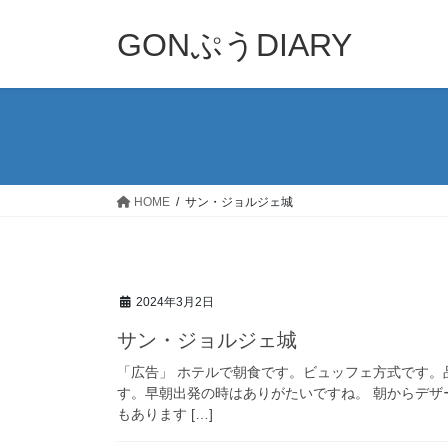
コ
ナ
ン
ビ
GONぷうDIARY
テ
ゲ
ン
ー
ツ
シ
へ
ョ
ス
ン
キ
に
ッ
移
HOME
サン・ジョルジェ城
プ
動
2024年3月2日
サン・ジョルジェ城
「広告」 ホテルで朝食です。ビュッフェ方式です。
す。早朝出発の時はありがたいですね。 朝からデ
もあります […]