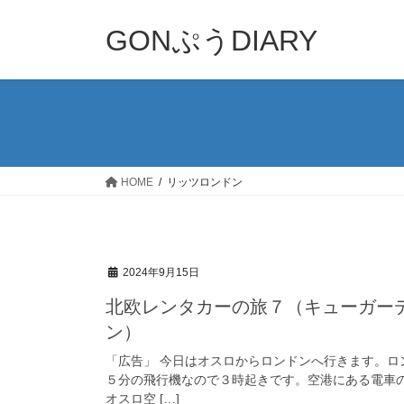
コ
ナ
ン
ビ
GONぷうDIARY
テ
ゲ
ン
ー
ツ
シ
へ
ョ
ス
ン
キ
に
ッ
移
HOME
リッツロンドン
プ
動
2024年9月15日
北欧レンタカーの旅７（キューガー
ン）
「広告」 今日はオスロからロンドンへ行きます。ロ
５分の飛行機なので３時起きです。空港にある電車
オスロ空 […]