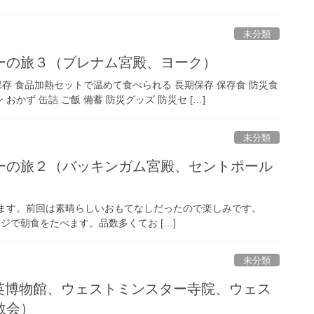
未分類
ーの旅３（ブレナム宮殿、ヨーク）
保存 食品加熱セットで温めて食べられる 長期保存 保存食 防災食
おかず 缶詰 ご飯 備蓄 防災グッズ 防災セ […]
未分類
ーの旅２（バッキンガム宮殿、セントポール
します。前回は素晴らしいおもてなしだったので楽しみです。
on』のラウンジで朝食をたべます。品数多くてお […]
未分類
英博物館、ウェストミンスター寺院、ウェス
教会）