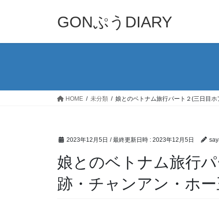
コ
ナ
ン
ビ
GONぷうDIARY
テ
ゲ
ン
ー
ツ
シ
へ
ョ
ス
ン
キ
に
ッ
移
HOME
未分類
娘とのベトナム旅行パート２(三日目ホ
プ
動
2023年12月5日
/ 最終更新日時 :
2023年12月5日
say
娘とのベトナム旅行パ
跡・チャンアン・ホー