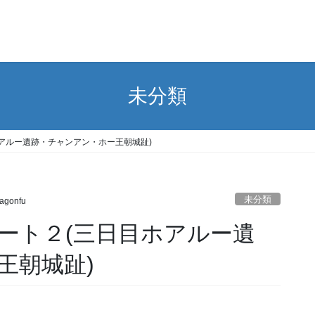
未分類
アルー遺跡・チャンアン・ホー王朝城趾)
未分類
agonfu
ート２(三日目ホアルー遺
王朝城趾)